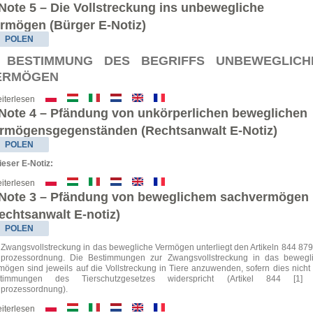
Note 5 – Die Vollstreckung ins unbewegliche
rmögen (Bürger E-Notiz)
POLEN
. BESTIMMUNG DES BEGRIFFS UNBEWEGLICH
ERMÖGEN
iterlesen
Note 4 – Pfändung von unkörperlichen beweglichen
rmögensgegenständen (Rechtsanwalt E-Notiz)
POLEN
dieser E-Notiz:
iterlesen
Note 3 – Pfändung von beweglichem sachvermögen
echtsanwalt E-notiz)
POLEN
 Zwangsvollstreckung in das bewegliche Vermögen unterliegt den Artikeln 844 879
ilprozessordnung. Die Bestimmungen zur Zwangsvollstreckung in das bewegl
mögen sind jeweils auf die Vollstreckung in Tiere anzuwenden, sofern dies nicht
stimmungen des Tierschutzgesetzes widerspricht (Artikel 844 [1] 
ilprozessordnung).
iterlesen