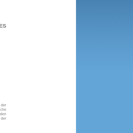
ES
 der
iche
 den
der