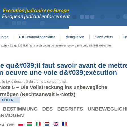
Home
EJE-Informationsblätter
Neuigkeiten
Newsletters
Do
in menu
rtseite
› Ce qu&#039;il faut savoir avant de mettre en oeuvre une voie d&#039;exécution
e qu&#039;il faut savoir avant de mettr
n oeuvre une voie d&#039;exécution
i le texte descriptif du thème 1 concerné ici...
Note 5 – Die Vollstreckung ins unbewegliche
rmögen (Rechtsanwalt E-Notiz)
POLEN
. BESTIMMUNG DES BEGRIFFS UNBEWEGLICH
ERMÖGEN
iterlesen