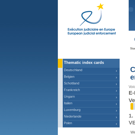
Ma
Sta
Thematic index cards
C
Deutschland
e
Belgien
Schottland
Voic
Frankreich
E-
Ungarn
Ve
Italien
Luxemburg
1
Niederlande
V
Polen
We