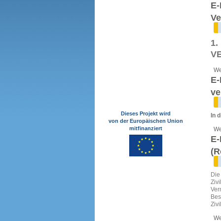
E-
Ve
1
V
We
E-
ve
Dieses Projekt wird
In 
von der Europäischen Union
mitfinanziert
We
E-
(R
Die
Ziv
Ver
Be
Ziv
We