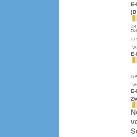
E-
(B
Die
Ziv
Zu 
We
E-
In 
We
E-
Zw
N
v
S