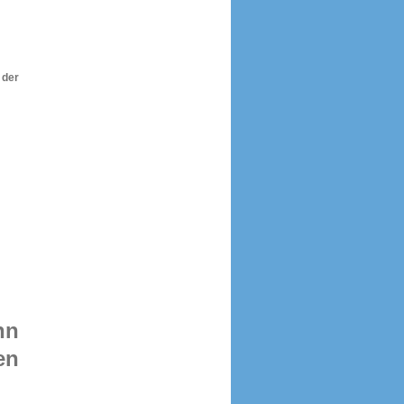
 der
nn
en