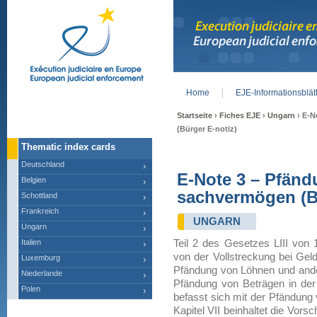
Home
EJE-Informationsblät
Main menu
Startseite
›
Fiches EJE
›
Ungarn
› E-N
(Bürger E-notiz)
Thematic index cards
Deutschland
E-Note 3 – Pfän
Belgien
sachvermögen (Bü
Schottland
Frankreich
UNGARN
Ungarn
Italien
Teil 2 des Gesetzes LIII von 1
von der Vollstreckung bei Geldf
Luxemburg
Pfändung von Löhnen und ander
Niederlande
Pfändung von Beträgen in der 
Polen
befasst sich mit der Pfändun
Kapitel VII beinhaltet die Vors