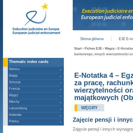
Strona główna
EJE E-no
Main menu
Start
›
Fiches EJE
›
Węgry
› E-Notatka
bankowego, innych wierzytelności o
Thematic index cards
Niemcy
E-Notatka 4 – Eg
Belgia
za pracę, rachu
Szkocja
wierzytelności o
Francja
Węgry
majątkowych (Ob
Włochy
WĘGRY
Luksemburg
Holandia
Zajęcie pensji i inn
Polska
Zajęcie pensji i innych wynag