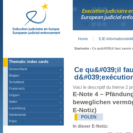
Home
EJE-Informationsblät
Main menu
Startseite
› Ce qu&#039;il faut savoir
Thematic index cards
Ce qu&#039;il fau
Deutschland
d&#039;exécutio
Belgien
Schottland
Voici le descriptif du thème 2 pr
Frankreich
E-Note 4 – Pfändun
Ungarn
beweglichen vermö
Italien
Luxemburg
E-Notiz)
Niederlande
POLEN
Polen
In dieser E-Notiz: