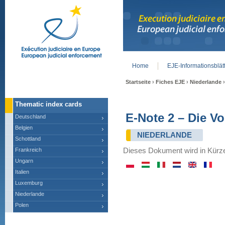
Home
EJE-Informationsblät
Main menu
Startseite
›
Fiches EJE
›
Niederlande
›
Thematic index cards
E-Note 2 – Die V
Deutschland
Belgien
NIEDERLANDE
Schottland
Frankreich
Dieses Dokument wird in Kürze
Ungarn
Italien
Luxemburg
Niederlande
Polen