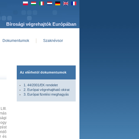
Bírosági végrehajtók Európában
Dokumentumok
Szaknévsor
Az elérhetöl dokumentumok
1. 44/2001/EK rendelet
2. Európai végrehajtható okirat
3. Európai fizetési meghagyás
III.
 más
sági
hogy
zést
ridő
r és