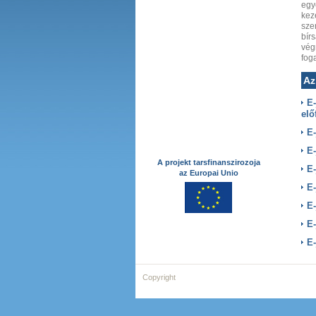
egy
kez
sze
bír
vég
fog
Az
E-
elő
E-
E-
A projekt tarsfinanszirozoja
E-
az Europai Unio
E-
E-
E-
E-
Copyright