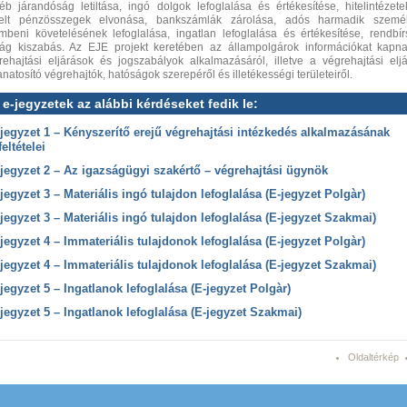
éb járandóság letiltása, ingó dolgok lefoglalása és értékesítése, hitelintézete
elt pénzösszegek elvonása, bankszámlák zárolása, adós harmadik személ
mbeni követelésének lefoglalása, ingatlan lefoglalása és értékesítése, rendbír
ság kiszabás. Az EJE projekt keretében az állampolgárok információkat kapn
rehajtási eljárások és jogszabályok alkalmazásáról, illetve a végrehajtási eljá
anatosító végrehajtók, hatóságok szerepéről és illetékességi területeiről.
 e-jegyzetek az alábbi kérdéseket fedik le:
jegyzet 1 – Kényszerítő erejű végrehajtási intézkedés alkalmazásának
feltételei
jegyzet 2 – Az igazságügyi szakértő – végrehajtási ügynök
jegyzet 3 – Materiális ingó tulajdon lefoglalása (E-jegyzet Polgàr)
jegyzet 3 – Materiális ingó tulajdon lefoglalása (E-jegyzet Szakmai)
jegyzet 4 – Immateriális tulajdonok lefoglalása (E-jegyzet Polgàr)
jegyzet 4 – Immateriális tulajdonok lefoglalása (E-jegyzet Szakmai)
jegyzet 5 – Ingatlanok lefoglalása (E-jegyzet Polgàr)
jegyzet 5 – Ingatlanok lefoglalása (E-jegyzet Szakmai)
Oldaltérkép