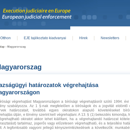
Otthon
EJE tajékoztato kiadvanyai
Hirek
Newsletters
in menu
lap
› Magyarorszag
agyarorszag
azságügyi határozatok végrehajtása
agyarországon
írósági végrehajtást Magyarországon a bírósági végrehajtásról szóló 1994. évi L
vény szabályozza. Az 1 §-nak megfelelően a bíróságok és a jogvitát eldöntő
rvek határozatait, továbbá egyes okiratokon alapuló követeléseket bíró
rehajtás útján, e törvény szerint kell végrehajtani. A 13. § (1) bekezdés kimondja, 
égrehajtható okiratot akkor lehet kiállítani, ha a végrehajtandó határozat kötele
rasztalást) tartalmaz, jogerős vagy előzetesen végrehajtható, és a teljesítési hatá
elt. A legfontosabb vagyoni jellegű kényszerintézkedések a következők: munkabé