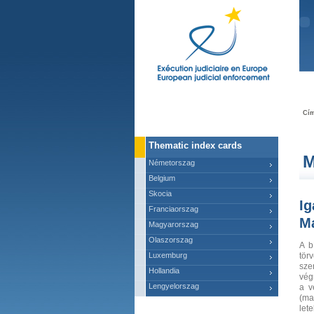
Ma
Cím
Thematic index cards
M
Németorszag
Belgium
Skocia
Ig
Franciaorszag
M
Magyarorszag
Olaszorszag
A b
Luxemburg
tör
sze
Hollandia
vég
Lengyelorszag
a v
(ma
let