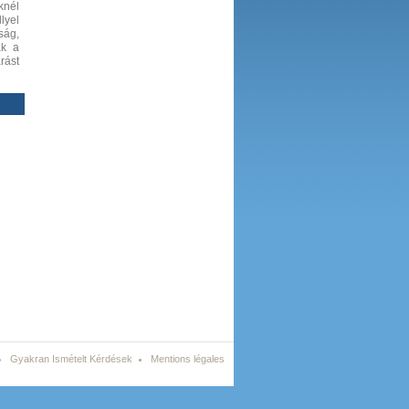
knél
lyel
ság,
ak a
rást
Gyakran Ismételt Kérdések
Mentions légales