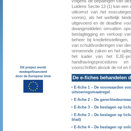
volgens de bepalingen van dez
Luidens Sectie 13 (1) kan een e
uitkomst van het executieges
vonnis), als het wettelijk bi
uitgevoerd en de deadline voo
dwangmiddelen omvatten opsch
beslaglegging en verkoop va
beheer bij kredietinstellinge
van schuldvorderingen van derd
onroerende zaken en het opl
het kader van het EJE-proj
handhavingsprocedures en
voorschriften alsook de rol en h
Dit project wordt
medegefinancierd
door de Europese Unie
De e-fiches behandelen 
E-fiche 1 – De voorwaarden voo
uitvoeringsmaatregel
E-fiche 2 – De gerechtsdeurwa
E-fiche 3 – De beslagen op lic
E-fiche 3 – De beslagen op lic
blad)
E-fiche 4 – De beslagen op onl