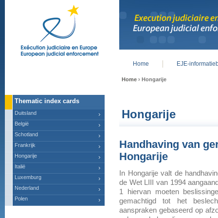
Home
EJE-informatie
Main menu
Home
› Hongarije
Thematic index cards
Hongarije
Duitsland
België
Schotland
Handhaving van gere
Frankrijk
Hongarije
Hongarije
Italië
In Hongarije valt de handhavi
Luxemburg
de Wet LIII van 1994 aangaan
Nederland
1 hiervan moeten beslissinge
Polen
gemachtigd tot het beslech
aanspraken gebaseerd op afzo