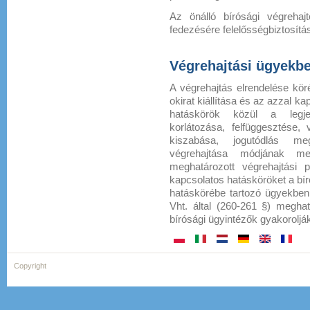
Az önálló bírósági végrehaj
fedezésére felelősségbiztosítás
Végrehajtási ügyekbe
A végrehajtás elrendelése köré
okirat kiállítása és az azzal ka
hatáskörök közül a legjel
korlátozása, felfüggesztése, 
kiszabása, jogutódlás meg
végrehajtása módjának me
meghatározott végrehajtási p
kapcsolatos hatásköröket a bír
hatáskörébe tartozó ügyekben 
Vht. által (260-261 §) meghat
bírósági ügyintézők gyakoroljá
Copyright