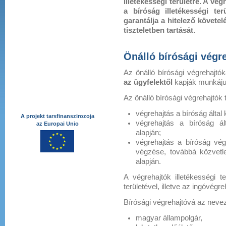
illetékességi területre. A vé
a bíróság illetékességi ter
garantálja a hitelező követe
tiszteletben tartását.
Önálló bírósági végr
Az önálló bírósági végrehajtó
az ügyfelektől
kapják munkájuk
Az önálló bírósági végrehajtók
végrehajtás a bíróság által k
A projekt tarsfinanszirozoja
végrehajtás a bíróság ált
az Europai Unio
alapján;
végrehajtás a bíróság végreh
végzése, továbbá közvetle
alapján.
A végrehajtók illetékességi t
területével, illetve az ingóvégre
Bírósági végrehajtóvá az nevezh
magyar állampolgár,