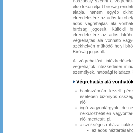
Főszabály szerint a végrehajt
első fokon eljárt bíróság rende
alapja, hanem egyéb okirat
elrendelésére az adós lakóhel
adós végrehajtás alá vonhat
bíróság jogosult. Külföldi 
elrendelésére az adós lakóh
végrehajtás alá vonható vagy
székhelyén működő helyi bíró
Bíróság jogosult.
A végrehajtási intézkedéseke
végrehajtók intézkedései mind
személyek, hatósági feladatot l
Végrehajtás alá vonható
bankszámlán kezelt pén
esetében bizonyos összegh
alól.
ingó vagyontárgyak; de nem
nélkülözhetetlen vagyontá
alól mentesít, pl.
a szükséges ruházati cikke
az adós háztartásáho