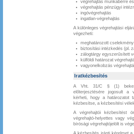
végrehajtás munkabérre és
végrehajtás pénzügyi inté
ingóvégrehajtás
ingatlan-végrehajtás
A különleges végrehajtási eljá
végezheti:
meghatározott cselekmény
biztosítási intézkedés (pl. 
zálogtárgy egyszerűsített v
külföldi határozat végrehajt
vagyonelkobzás végrehajt
Iratkézbesítés
A Vht. 31/C § (1) bekezd
előterjesztésére jogosult a 
kérheti, hogy a határozatot t
kézbesítse, a kézbesítési vélel
A végrehajtói kézbesítést ön
végrehajtó-helyettes vagy vég
bírósági végrehajtójelölt is vége
A kézbesítés iránti kérelmet a 