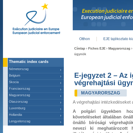
Otthon
EJE tajékoztato k
Main menu
Címlap
›
Fiches EJE
›
Magyarorszag
›
ügynök
Thematic index cards
Németorszag
E-jegyzet 2 – Az 
Belgium
végrehajtási ügy
Skocia
Franciaorszag
MAGYARORSZAG
Magyarorszag
Olaszorszag
A végrehajtási intézkedéseket a
Luxemburg
A polgári ügyekben hozo
Hollandia
követeléseket általában önál
Lengyelorszag
önálló bírósági végrehajtó
nevezi ki meghatározott 