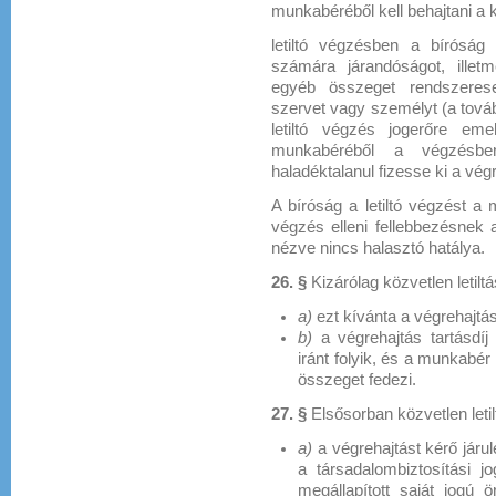
munkabéréből kell behajtani a k
letiltó végzésben a bíróság 
számára járandóságot, illetm
egyéb összeget rendszerese
szervet vagy személyt (a tovább
letiltó végzés jogerőre em
munkabéréből a végzésben
haladéktalanul fizesse ki a vég
A bíróság a letiltó végzést a 
végzés elleni fellebbezésnek a
nézve nincs halasztó hatálya.
26. §
Kizárólag közvetlen letiltá
a)
ezt kívánta a végrehajtás
b)
a végrehajtás tartásdí
iránt folyik, és a munkabé
összeget fedezi.
27. §
Elsősorban közvetlen letil
a)
a végrehajtást kérő járu
a társadalombiztosítási 
megállapított saját jogú 