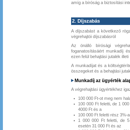
amíg a bíróság a biztosítási i
2. Díjszabás
A díjszabást a következő rögzí
végrehajtói díjszabásról
Az önálló bírósági végreha
foganatosításáért munkadíj és
ezen felül behajtási jutalék illet
A munkadíjat és a költségtérít
összegeket és a behajtási jutal
Munkadíj az ügyérték ala
A végrehajtási ügyértékhez ig
100 000 Ft-ot meg nem hal
100 000 Ft feletti, de 1 0
4000 Ft és a
100 000 Ft feletti rész 3%-a
1 000 000 Ft feletti, de
esetén 31 000 Ft és az