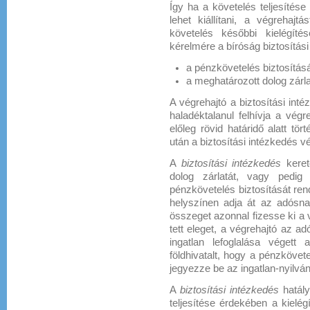
Így ha a követelés teljesítés
lehet kiállítani, a végrehajt
követelés későbbi kielégít
kérelmére a bíróság biztosítási
a pénzkövetelés biztosítását
a meghatározott dolog zárla
A végrehajtó a biztosítási int
haladéktalanul felhívja a vég
előleg rövid határidő alatt tö
után a biztosítási intézkedés 
A
biztosítási intézkedés
kere
dolog zárlatát, vagy pedig
pénzkövetelés biztosítását rend
helyszínen adja át az adósnak
összeget azonnal fizesse ki a
tett eleget, a végrehajtó az ad
ingatlan lefoglalása végett
földhivatalt, hogy a pénzkövete
jegyezze be az ingatlan-nyilván
A
biztosítási intézkedés
hatál
teljesítése érdekében a kielégí