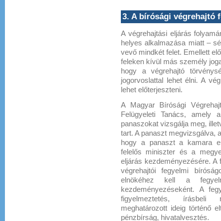
3. A bírósági végrehajtó 
A végrehajtási eljárás folya
helyes alkalmazása miatt – sér
vevő mindkét felet. Emellett el
feleken kívül más személy jogait
hogy a végrehajtó törvénysér
jogorvoslattal lehet élni. A vé
lehet előterjeszteni.
A Magyar Bírósági Végrehaj
Felügyeleti Tanács, amely 
panaszokat vizsgálja meg, ille
tart. A panaszt megvizsgálva, 
hogy a panaszt a kamara eln
felelős miniszter és a megyei
eljárás kezdeményezésére. A f
végrehajtói fegyelmi bíróság
elnökéhez kell a fegyelm
kezdeményezéseként. A fegy
figyelmeztetés, írásbeli 
meghatározott ideig történő el
pénzbírság, hivatalvesztés.