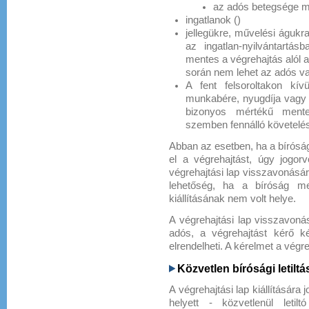
az adós betegsége m
ingatlanok ()
jellegükre, művelési águkra 
az ingatlan-nyilvántartásb
mentes a végrehajtás alól a
során nem lehet az adós va
A fent felsoroltakon kí
munkabére, nyugdíja vagy 
bizonyos mértékű mentes
szemben fennálló követelés
Abban az esetben, ha a bíróság 
el a végrehajtást, úgy jogorv
végrehajtási lap visszavonásár
lehetőség, ha a bíróság meg
kiállításának nem volt helye.
A végrehajtási lap visszavoná
adós, a végrehajtást kérő kér
elrendelheti. A kérelmet a végr
Közvetlen bírósági letiltá
A végrehajtási lap kiállítására j
helyett - közvetlenül leti