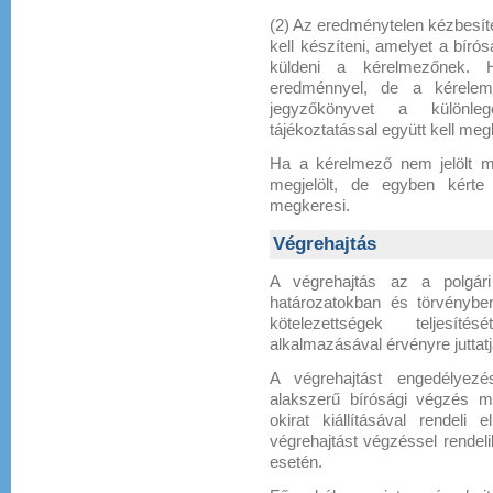
(2) Az eredménytelen kézbesíté
kell készíteni, amelyet a bíró
küldeni a kérelmezőnek. 
eredménnyel, de a kérelem 
jegyzőkönyvet a különleg
tájékoztatással együtt kell me
Ha a kérelmező nem jelölt m
megjelölt, de egyben kérte 
megkeresi.
Végrehajtás
A végrehajtás az a polgári
határozatokban és törvényben
kötelezettségek teljesít
alkalmazásával érvényre juttatj
A végrehajtást engedélyezé
alakszerű bírósági végzés me
okirat kiállításával rendeli
végrehajtást végzéssel rendelik
esetén.