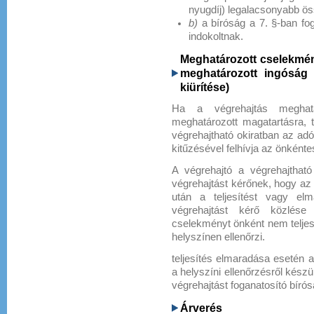
nyugdíj) legalacsonyabb ö
b)
a bíróság a 7. §-ban fogla
indokoltnak.
Meghatározott cselekmén
meghatározott ingóság 
kiürítése)
Ha a végrehajtás meghatá
meghatározott magatartásra, t
végrehajtható okiratban az adós
kitűzésével felhívja az önkéntes
A végrehajtó a végrehajtható
végrehajtást kérőnek, hogy az ö
után a teljesítést vagy el
végrehajtást kérő közlése
cselekményt önként nem teljesí
helyszínen ellenőrzi.
teljesítés elmaradása esetén a
a helyszíni ellenőrzésről készü
végrehajtást foganatosító bíró
Árverés