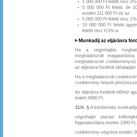
1 000 000 Ft feletti rész 2%
5 000 000 Ft feletti, de
esetén 111 000 Ft és az
5 000 000 Ft feletti rész 1%
10 000 000 Ft feletti ügy
feletti rész 0,5%-a.
Munkadíj az eljárásra ford
Ha a végrehajtás meghatá
meghatározott magatartásra,
meghatározott cselekményre) i
az eljárásra fordított időalapján
Ha a meghatározott cselekmén
cselekmény helyett pénzösszeg
Az eljárásra fordított időhöz
óráért 4000 Ft.
11/A. §
A kézbesítés munkadíja
végrehajtó utazási költségk
foganatosítása esetén 1500 Ft, 
cselekmény végzése esetén 2000