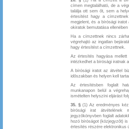
26. §
(1) Ha a címzett a bír
címen megtalálható, de a végr
találja ott sem őt, sem a hel
értesítést hagy a címzettnek
megjelent, és a bírósági irato
okiratok bemutatása ellenében v
Ha a címzettnek nincs zárha
végrehajtó az ingatlan bejárat
hagy értesítést a címzettnek.
Az értesítés hagyása mellett 
intézkedhet a bírósági iratnak 
A bírósági iratot az átvétel bi
időszakban és helyen kell tarta
Az értesítésben foglalt ha
munkanapon belül a végrehaj
ismételten helyszíni eljárást foly
35. §
(1) Az eredményes kézbe
bírósági irat átvételének
jegyzőkönyvben foglalt adatokk
hozó bíróságot (közjegyzőt) is 
értesítés részére elektronikus