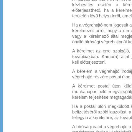
kézbesítés esetén a kére
előterjeszthető, ha a kérelme
területén lévő helyszínről, amel
Ha a végrehajtó nem jogosult a 
kérelmezőt arról, hogy a címze
vagy a kérelmező által megjel
önálló bírósági végrehajtónál ke
A kérelmet az erre szolgáló,
továbbiakban: Kamara) által 
kell előterjeszteni.
A kérelem a végrehajtó irodá
végrehajtó részére postai úton
A kérelmet postai úton kül
munkanapon belül megvizsgálja.
kérelem teljesítése megtagadás
Ha a postai úton megküldött 
befizetéséről szóló igazolást,
feljegyzi a kérelemre; az továb
A bírósági iratot a végrehajtó 