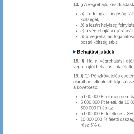
13. §
A végrehajtó készkiadáské
a)
a lefoglalt ingóság át
költséget,
b)
a lezárt helyiség felnyit
c)
a végrehajtási eljárásnál 
d)
a végrehajtás foganatosí
postai költség stb.).
Behajtási jutalék
18. §
Ha a végrehajtási elj
végrehajtót behajtási jutalék ill
19. §
(1) Pénzkövetelés esetén
okiratban feltüntetett teljes ös
a következő:
5 000 000 Ft-ot meg nem 
5 000 000 Ft feletti, de 1
500 000 Ft és az
5 000 000 Ft feletti rész 8%
10 000 000 Ft feletti összeg
rész 5%-a.