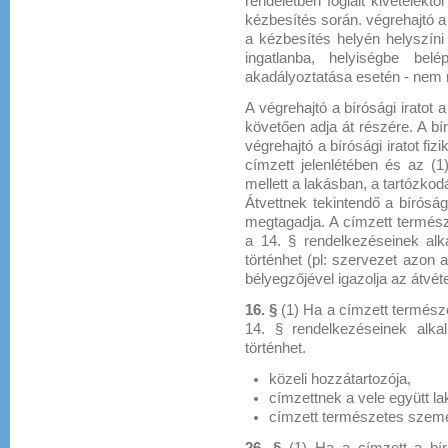
rendeletben foglalt kivételektő
kézbesítés során. végrehajtó 
a kézbesítés helyén helyszíni 
ingatlanba, helyiségbe be
akadályoztatása esetén - nem ny
A végrehajtó a bírósági irato
követően adja át részére. A bír
végrehajtó a bírósági iratot fi
címzett jelenlétében és az (1
mellett a lakásban, a tartózkod
Átvettnek tekintendő a bírósági
megtagadja. A címzett termész
a 14. § rendelkezéseinek alk
történhet (pl: szervezet azon a
bélyegzőjével igazolja az átvéte
16. §
(1) Ha a címzett természe
14. § rendelkezéseinek alka
történhet.
közeli hozzátartozója,
címzettnek a vele együtt l
címzett természetes szemé