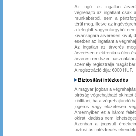
Az ingó- és ingatlan árveré
végrehajtó az ingatlant csak 
munkabérből, sem a pénzforg
térül meg, illetve az ingóvégr
a lefoglalt vagyontárgyból nem 
kívánságára árverésen kívül, de
esetben az ingatlant a végrehaj
Az ingatlan az árverés meg
árverésen elektronikus úton és 
árverési rendszer használatána
személy regisztrálja magát bárm
A regisztráció díja: 6000 HUF.
Biztosítási intézkedés
A magyar jogban a végrehajtás 
bíróság végrehajtható okiratot ál
kiállítani, ha a végrehajtandó 
jogerős vagy előzetesen végre
Amennyiben ez a három feltéte
okirat kiadása nem lehetsége
Azonban a jogosult érdekei
biztosítási intézkedés elrendel