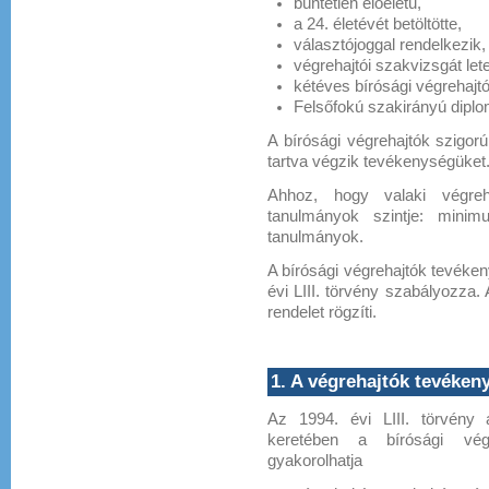
büntetlen előéletű,
a 24. életévét betöltötte,
választójoggal rendelkezik,
végrehajtói szakvizsgát lete
kétéves bírósági végrehajtó
Felsőfokú szakirányú diplo
A bírósági végrehajtók szigorú
tartva végzik tevékenységüket. 
Ahhoz, hogy valaki végreh
tanulmányok szintje: mini
tanulmányok.
A bírósági végrehajtók tevéken
évi LIII. törvény szabályozza. 
rendelet rögzíti.
1. A végrehajtók tevéken
Az 1994. évi LIII. törvény 
keretében a bírósági vég
gyakorolhatja