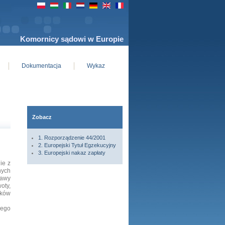
Komornicy sądowi w Europie
Dokumentacja
Wykaz
Zobacz
1. Rozporządzenie 44/2001
2. Europejski Tytuł Egzekucyjny
3. Europejski nakaz zapłaty
ie z
nych
tawy
oty,
nków
rego