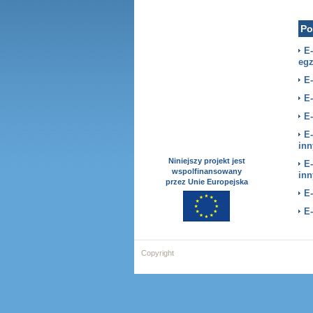
Po
E
egz
E
E-
E-
E
inn
Niniejszy projekt jest
E
wspolfinansowany
inn
przez Unie Europejska
E-
E-
Copyright