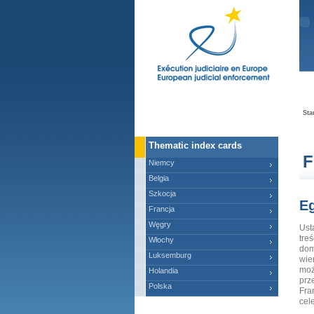
Ma
Sta
Thematic index cards
F
Niemcy
Belgia
Szkocja
Eg
Francja
Węgry
Ust
tre
Włochy
dom
Luksemburg
wie
moż
Holandia
prz
Polska
Fra
cel