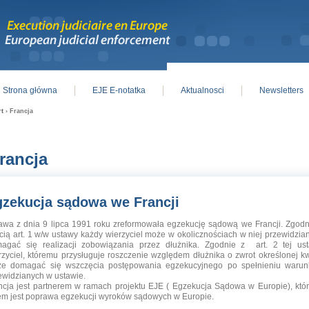
Strona główna
EJE E-notatka
Aktualnosci
Newsletters
in menu
rt
› Francja
rancja
zekucja sądowa we Francji
awa z dnia 9 lipca 1991 roku zreformowała egzekucję sądową we Francji. Zgodn
ścią art. 1 w/w ustawy każdy wierzyciel może w okolicznościach w niej przewidzia
agać się realizacji zobowiązania przez dłużnika. Zgodnie z art. 2 tej us
rzyciel, któremu przysługuje roszczenie względem dłużnika o zwrot określonej kw
e domagać się wszczęcia postępowania egzekucyjnego po spełnieniu waru
ewidzianych w ustawie.
ncja jest partnerem w ramach projektu EJE ( Egzekucja Sądowa w Europie), któ
em jest poprawa egzekucji wyroków sądowych w Europie.