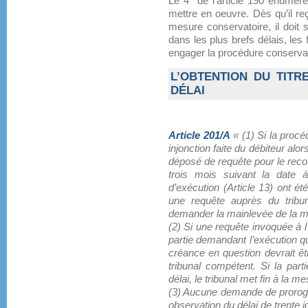
Le 4° de l’article 190 énumère 
mettre en oeuvre. Dès qu’il reç
mesure conservatoire, il doit s
dans les plus brefs délais, les f
engager la procédure conservat
L’OBTENTION DU TITR
DÉLAI
Article 201/A
« (1) Si la proc
injonction faite du débiteur alo
déposé de requête pour le reco
trois mois suivant la date à
d’exécution (Article 13) ont ét
une requête auprès du tribun
demander la mainlevée de la m
(2) Si une requête invoquée à l’a
partie demandant l’exécution q
créance en question devrait êt
tribunal compétent. Si la par
délai, le tribunal met fin à la m
(3) Aucune demande de proroga
observation du délai de trente j