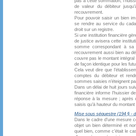
pas à cette sommation, l’huissi
de valeur du débiteur jusqu’
recouvrement.
Pour pouvoir saisir un bien imm
se rendre au service du cadas
droit sur un registre.
Si une institution financière gè
de justice avisera cette institu
somme correspondant à sa d
recouvrement aussi bien au déb
couvre pas le montant intégral de
de façon identique pour les fut
Cela veut dire que l’établisse
comptes du débiteur et rend
sommes saisies n’éteignent pas 
Dans un délai de huit jours suiv
financière informe l’huissier d
réponse à la mesure ; après q
saisis qu’à hauteur du montant 
Mise sous séquestre (194 § - d’
Dans le cadre d’une mesure co
objet un bien déterminé et no
quel bien, comme c’était le c