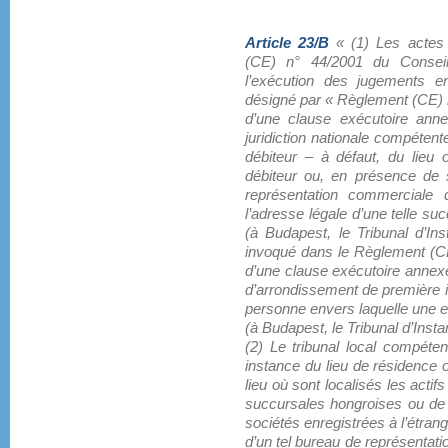
Article 23/B
« (1) Les actes 
(CE) n° 44/2001 du Conseil 
l’exécution des jugements en
désigné par « Règlement (CE) n
d’une clause exécutoire anne
juridiction nationale compétent
débiteur – à défaut, du lieu 
débiteur ou, en présence de
représentation commerciale d
l’adresse légale d’une telle su
(à Budapest, le Tribunal d’In
invoqué dans le Règlement (CE
d’une clause exécutoire annexée
d’arrondissement de première in
personne envers laquelle une e
(à Budapest, le Tribunal d’Inst
(2) Le tribunal local compéte
instance du lieu de résidence o
lieu où sont localisés les acti
succursales hongroises ou de
sociétés enregistrées à l’étrang
d’un tel bureau de représentati