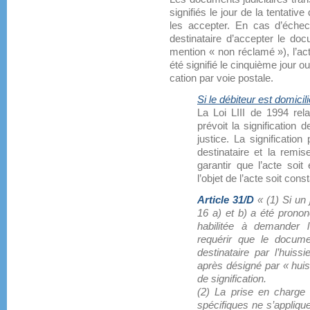
signifiés le jour de la tentative
les accepter. En cas d’échec 
destinataire d’accepter le doc
mention « non réclamé »), l’act
été signifié le cinquième jour o
cation par voie postale.
Si le débiteur est domicil
La Loi LIII de 1994 rela
prévoit la signification
justice. La signification 
destinataire et la remi
garantir que l’acte soit
l’objet de l’acte soit con
Article 31/D
« (1) Si un 
16 a) et b) a été prononc
habilitée à demander 
requérir que le docume
destinataire par l’huiss
après désigné par « huiss
de signification.
(2) La prise en charge d
spécifiques ne s’appliqu