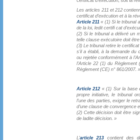
certificat d’exécution, soit la r
Les articles 211 et 212 contienn
certificat d’exécution et à la ré
Article 211
« (1) Si le tribunal 
de la loi, ledit certifi cat d’exécu
(2) Si le tribunal a délivré un 
telle clause exécutoire doit êtr
(3) Le tribunal retire le certifi
s’il a établi, à la demande du 
ou rejetée conformément à l’A
l’Article 22 (1) du Règlement 
Règlement (CE) n° 861/2007. 
Article 212
« (1) Sur la base d
propre initiative, le tribunal
l’une des parties, exiger le retr
d’une clause de convergence e
(2) Cette décision doit être sig
de ladite décision. »
L’
article 213
contient des di