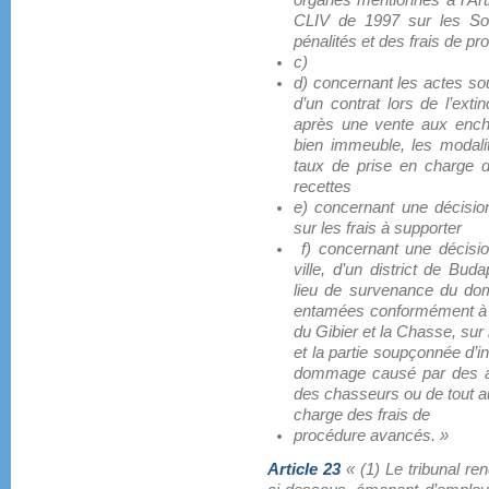
organes mentionnés à l’Artic
CLIV de 1997 sur les So
pénalités et des frais de p
c)
d) concernant les actes sou
d’un contrat lors de l’ext
après une vente aux enchèr
bien immeuble, les modali
taux de prise en charge de
recettes
e) concernant une décisio
sur les frais à supporter
f) concernant une décision
ville, d’un district de Bud
lieu de survenance du do
entamées conformément à la
du Gibier et la Chasse, sur 
et la partie soupçonnée d’i
dommage causé par des a
des chasseurs ou de tout a
charge des frais de
procédure avancés. »
Article 23
« (1) Le tribunal re