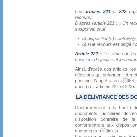
Les
articles 221
et
222
règl
recours.
D’après l’article 221 : « Un rec
suspensif, sauf
a) disposition(s) contraire(s)
b) si le recours est dirigé 
Article 222
« Les voies de rec
huissiers de justice et les autor
Ainsi, d’après ces articles, les
décisions qui ordonnent et me
principe, l’appel a un effet
ques (voir articles 221 et 222).
LA DÉLIVRANCE DES D
Conformément à la Loi III de
documents judiciaires doiven
disposition contraire de la 
conformément aux dispositions
documents officiels.
Les documents judiciaires tran