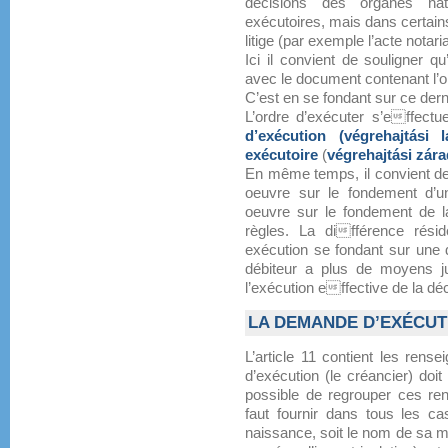
décisions des organes nat
exécutoires, mais dans certain
litige (par exemple l’acte notari
Ici il convient de souligner qu
avec le document contenant l’ob
C’est en se fondant sur ce derni
L’ordre d’exécuter s’effectu
d’exécution (végrehajtási l
exécutoire
(
végrehajtási zár
En même temps, il convient de 
oeuvre sur le fondement d’un
oeuvre sur le fondement de 
règles. La différence rési
exécution se fondant sur une d
débiteur a plus de moyens j
l’exécution effective de la déc
LA DEMANDE D’EXÉCUT
L’article 11 contient les ren
d’exécution (le créancier) doit 
possible de regrouper ces re
faut fournir dans tous les ca
naissance, soit le nom de sa mè