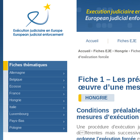
Accueil
Fiches EJE
Main menu
Accueil
›
Fiches EJE
›
Hongrie
› Fiche
d’exécution forcée
Fiches thématiques
Allemagne
Fiche 1 – Les pré
Belgique
œuvre d’une mesu
Ecosse
France
HONGRIE
Hongrie
Italie
Conditions préalab
Luxembourg
mesures d’exécution
Pays-Bas
Une procédure d’exécution 
Pologne
différentes mais successiv
ordonne l’exécution forcée
e