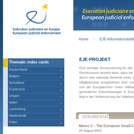
Home
EJE-Informationsblät
Main menu
EJE-PROJEKT
Thematic index cards
Eine wichtige Voraussetzung für das
Deutschland
Rechtsraums besteht darin, dass ein 
Belgien
durch eine nationale Behörde einen 
Mitgliedsstaat ausgeführten Zivil- 
Schottland
von der Europäischen Union mitfina
Frankreich
gerichtlicher Entscheidungen in Eur
Ungarn
liegt in der Verbesserung der Vollstre
Italien
Luxemburg
Niederlande
DOKUMENTATION
Polen
Memo 3 – The European Small C
20 August 2012