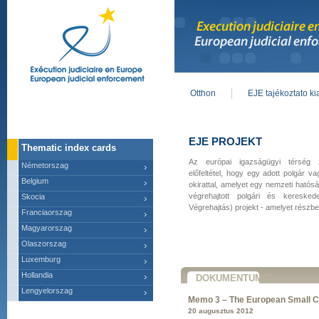
Otthon
EJE tajékoztato k
Main menu
EJE PROJEKT
Thematic index cards
Az európai igazságügyi térség
Németorszag
előfeltétel, hogy egy adott polgár v
Belgium
okirattal, amelyet egy nemzeti hatós
végrehajtott polgári és kereske
Skocia
Végrehajtás) projekt - amelyet részbe
Franciaorszag
Magyarorszag
Olaszorszag
Luxemburg
Hollandia
DOKUMENTUMOK
Lengyelorszag
Memo 3 – The European Small C
20 augusztus 2012