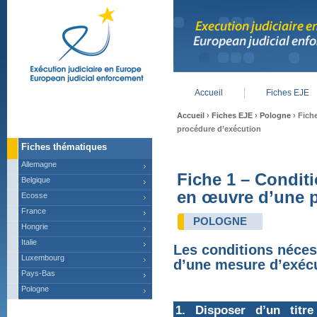
Accueil
Fiches EJE
Main menu
Accueil
›
Fiches EJE
›
Pologne
› Fich
procédure d’exécution
Fiches thématiques
Allemagne
Fiche 1 – Conditi
Belgique
en œuvre d’une p
Ecosse
France
POLOGNE
Hongrie
Italie
Les conditions néces
Luxembourg
d’une mesure d’exécu
Pays-Bas
Pologne
1. Disposer d’un titre