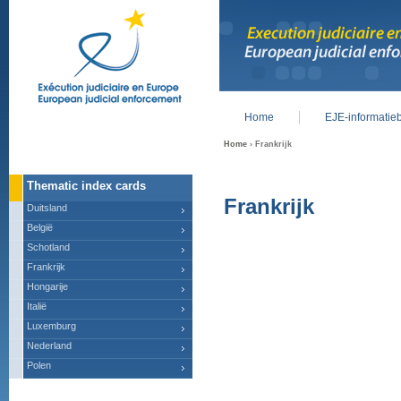
Home
EJE-informatie
Main menu
Home
› Frankrijk
Thematic index cards
Frankrijk
Duitsland
België
Schotland
Frankrijk
Hongarije
Italië
Luxemburg
Nederland
Polen