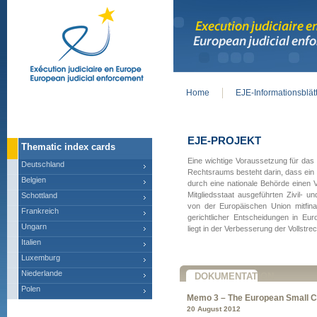
Home
EJE-Informationsblät
Main menu
EJE-PROJEKT
Thematic index cards
Eine wichtige Voraussetzung für das
Deutschland
Rechtsraums besteht darin, dass ein 
Belgien
durch eine nationale Behörde einen 
Mitgliedsstaat ausgeführten Zivil- 
Schottland
von der Europäischen Union mitfina
Frankreich
gerichtlicher Entscheidungen in Eur
Ungarn
liegt in der Verbesserung der Vollstre
Italien
Luxemburg
Niederlande
DOKUMENTATION
Polen
Memo 3 – The European Small C
20 August 2012